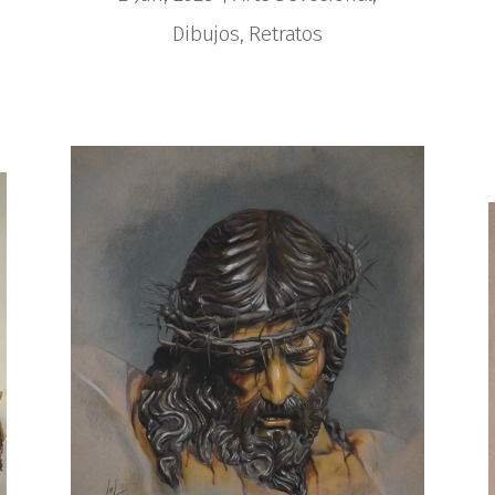
Dibujos
,
Retratos