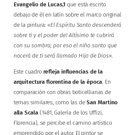
Evangelio de Lucas,1
que está escrito
debajo de él en latín sobre el marco original
de la pintura: «
El Esp
í
ritu Santo descender
á
sobre ti y el poder del Alt
í
simo te cubrir
á
con su sombra; por eso el ni
ñ
o santo que
nacer
á
de ti ser
á
llamado Hijo de Dios
».
Este cuadro
refleja influencias de la
arquitectura florentina de la época
. En
comparación con obras boticellianas de
temas similares, como las de
San Martino
alla Scala
(1481, Galería de los Uffizi,
Florencia), se percibe el camino artístico
emprendido por el autor. El pintor se