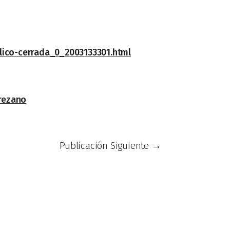
blico-cerrada_0_2003133301.html
erezano
Publicación Siguiente
→