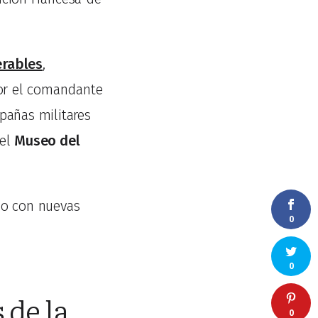
erables
,
por el comandante
pañas militares
 el
Museo del
do con nuevas
0
0
 de la
0