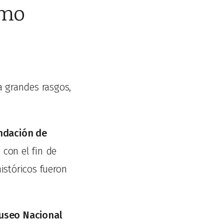
smo
a grandes rasgos,
undación de
 con el fin de
istóricos fueron
useo Nacional