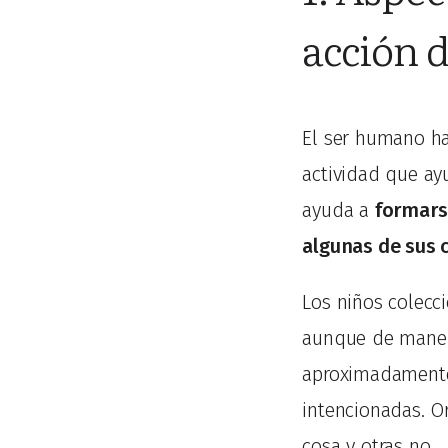
acción 
El ser humano ha
actividad que ay
ayuda a
formarse
algunas de sus 
Los niños colecc
aunque de manera
aproximadamente,
intencionadas. O
cosa y otras no.