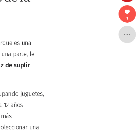
1
orque es una
una parte, le
z de suplir
rupando juguetes,
a 12 años
s más
coleccionar una