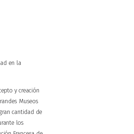
ad en la
cepto y creación
 grandes Museos
 gran cantidad de
urante los
ución Francesa de