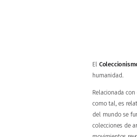
El
Coleccionism
humanidad.
Relacionada con e
como tal, es rel
del mundo se fund
colecciones de a
movimientos revo